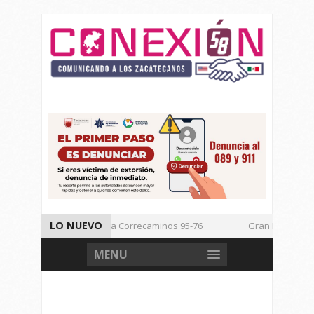
LO NUEVO
Vencen los Mineros a Correcaminos 95-76
Gran Festival de Mú
Inicia TSJEZ Sesiones Ordinarias
Inicia SICT Construcción de 
MENU