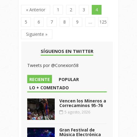
« Anterior
1
2
3
4
5
6
7
8
9
…
125
Siguiente »
SÍGUENOS EN TWITTER
Tweets por @Conexion58
RECIENTE
POPULAR
LO + COMENTADO
Vencen los Mineros a
Correcaminos 95-76
5 agosto, 2026
Gran Festival de
Música Electrónica