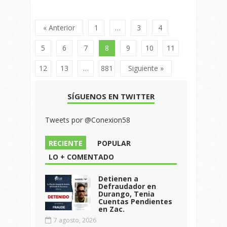
« Anterior
1
…
3
4
5
6
7
8
9
10
11
12
13
…
881
Siguiente »
SÍGUENOS EN TWITTER
Tweets por @Conexion58
RECIENTE
POPULAR
LO + COMENTADO
Detienen a
Defraudador en
Durango, Tenia
Cuentas Pendientes
en Zac.
7 agosto, 2026