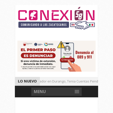
LO NUEVO
Detienen a Defraudador en Durango, Tenia Cuentas Pendientes en Zac
Presenta Presidenta Sheinbaum, 10 Acciones Para Explotación de Gas 
MENU