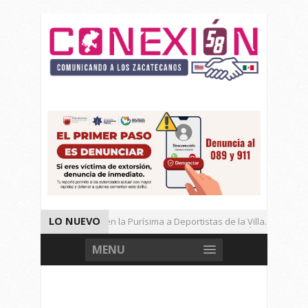
LO NUEVO
Entregan Cancha en la Purísima a Deportistas de la Villa.
Municipio Abre Dialogo Con Vecinos de Privada Las Águilas.
MENU