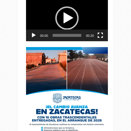
de
vídeo
00:00
00:20