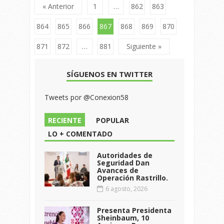
« Anterior
1
…
862
863
864
865
866
867
868
869
870
871
872
…
881
Siguiente »
SÍGUENOS EN TWITTER
Tweets por @Conexion58
RECIENTE
POPULAR
LO + COMENTADO
Autoridades de
Seguridad Dan
Avances de
Operación Rastrillo.
6 agosto, 2026
Presenta Presidenta
Sheinbaum, 10