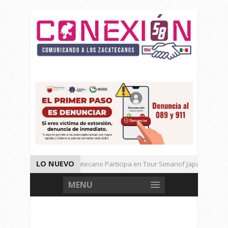
LO NUEVO
Universitario Zacatecano Participa en Tour Simanof Japan 2026
Implementa SAMA Estrategia de Reciclaje con Empresa PetStar
MENU