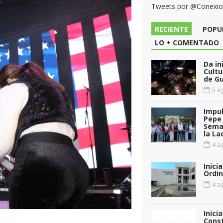
Tweets por @Conexi
RECIENTE
POPU
LO + COMENTADO
Da in
Cultu
de G
5 ag
Impul
Pepe 
Sema
la La
4 ag
Inici
Ordin
4 ag
Inici
Const