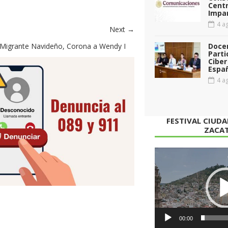
Cent
Impar
4 ag
Next →
al Migrante Navideño, Corona a Wendy I
Doce
Parti
Ciber
Espa
4 ag
FESTIVAL CIUD
ZACA
Reproductor
de
vídeo
00:00