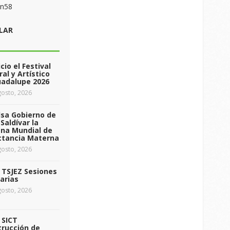
on58
LAR
icio el Festival
ral y Artístico
uadalupe 2026
osto, 2026
sa Gobierno de
Saldívar la
na Mundial de
ctancia Materna
osto, 2026
a TSJEZ Sesiones
arias
osto, 2026
a SICT
rucción de