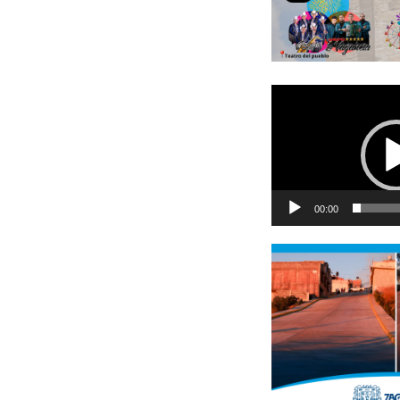
Reproductor
de
vídeo
00:00