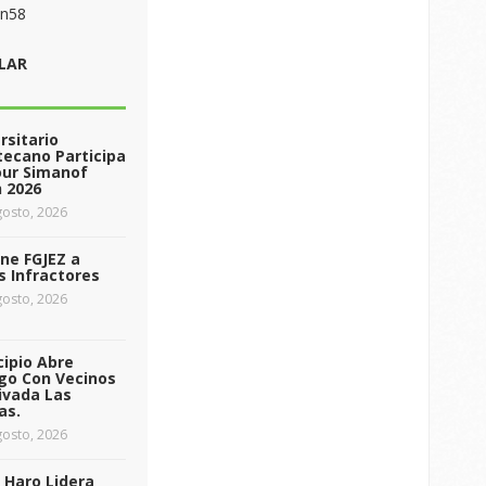
on58
LAR
rsitario
ecano Participa
our Simanof
 2026
osto, 2026
ne FGJEZ a
s Infractores
osto, 2026
ipio Abre
go Con Vecinos
ivada Las
as.
osto, 2026
 Haro Lidera