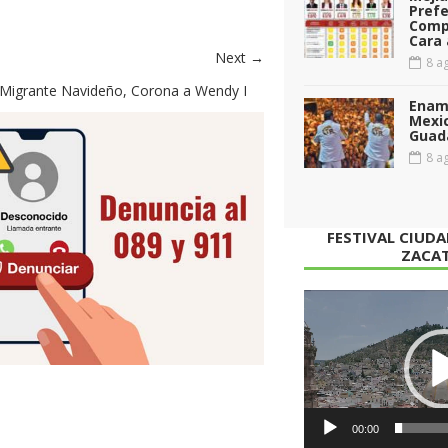
Prefe
Comp
Cara 
Next →
8 ag
al Migrante Navideño, Corona a Wendy I
Enamo
Mexi
Guad
8 ag
FESTIVAL CIUD
ZACA
Reproductor
de
vídeo
00:00