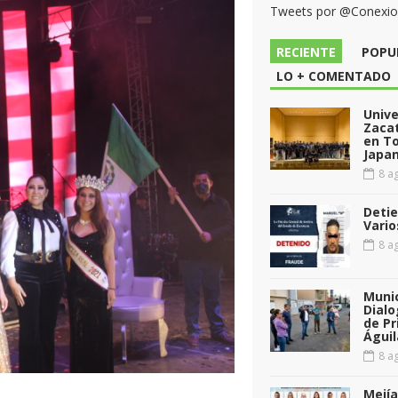
Tweets por @Conexi
RECIENTE
POPU
LO + COMENTADO
Unive
Zacat
en T
Japan
8 ag
Detie
Vario
8 ag
Munic
Dialo
de Pr
Águil
8 ag
Mejía