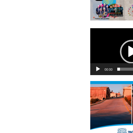
Reproductor
de
vídeo
00:00