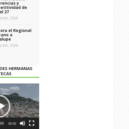
rencias y
etitividad de
al 27
osto, 2026
ra el Regional
cano a
alupe
osto, 2026
ADES HERMANAS
TECAS
00:30