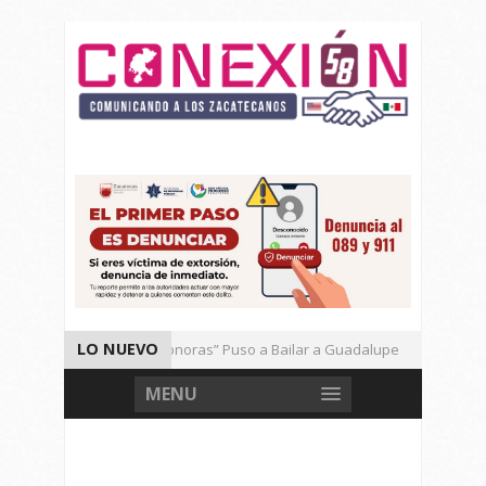
LO NUEVO
El Ritmo de las “Sonoras” Puso a Bailar a Guadalupe
Aut
Vencen los Mineros a Correcaminos 95-76
Gran Festival 
MENU