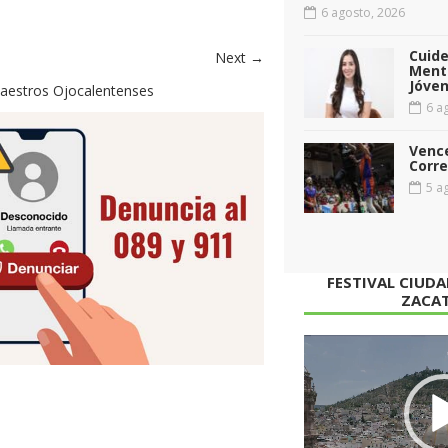
6 agosto, 2026
Cuid
Next →
Menta
Jóven
aestros Ojocalentenses
6 ag
Vence
Corr
5 ag
FESTIVAL CIUD
ZACA
Reproductor
de
vídeo