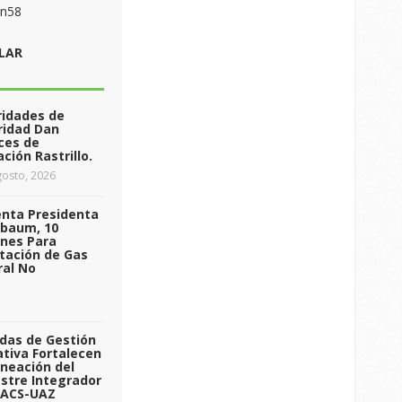
on58
LAR
ridades de
ridad Dan
ces de
ción Rastrillo.
osto, 2026
enta Presidenta
nbaum, 10
ones Para
tación de Gas
ral No
das de Gestión
tiva Fortalecen
aneación del
stre Integrador
 ACS-UAZ