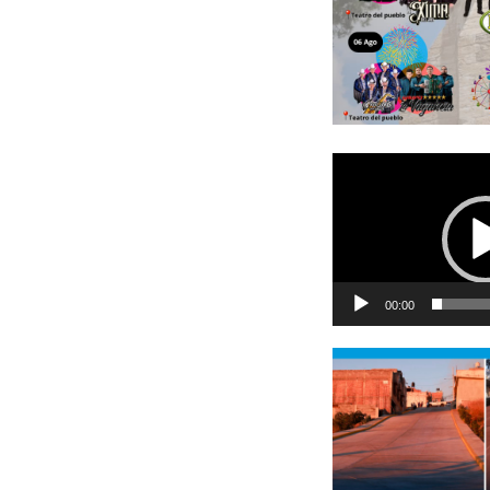
Reproductor
de
vídeo
00:00