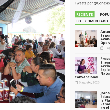
Tweets por @Conexi
RECIENTE
POPU
LO + COMENTADO
Auto
Segu
Avan
Opera
6 ag
Pres
Shei
Acci
Explo
Natu
Convencional.
6 agosto, 2026
Jorna
Educa
la Pl
Seme
en el