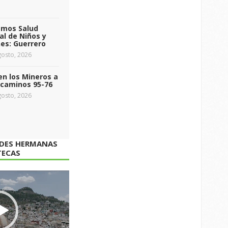
emos Salud
l de Niños y
es: Guerrero
osto, 2026
n los Mineros a
ecaminos 95-76
osto, 2026
ADES HERMANAS
TECAS