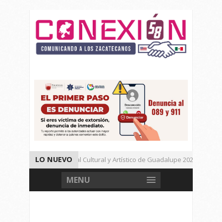
LO NUEVO
Da inicio el Festival Cultural y Artístico de Guadalupe 2026
Muere Agresor, Detienen a Dos Menores en Joaquín Amaro.
MENU