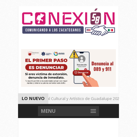
LO NUEVO
Da inicio el Festival Cultural y Artístico de Guadalupe 2026
Muere Agresor, Detienen a Dos Menores en Joaquín Amaro.
MENU