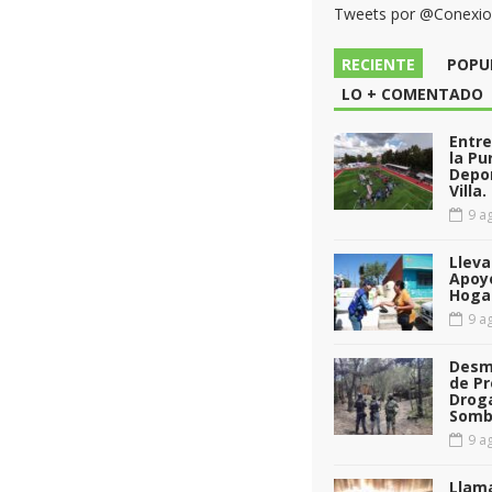
Tweets por @Conexi
RECIENTE
POPU
LO + COMENTADO
Entr
la Pu
Depor
Villa.
9 ag
Llev
Apoy
Hoga
9 ag
Desm
de Pr
Drog
Somb
9 ag
Llama