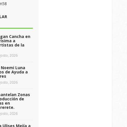
on58
LAR
egan Cancha en
rísima a
tistas de la
osto, 2026
a Noemi Luna
os de Ayuda a
res
osto, 2026
antelan Zonas
oducción de
as en
rerete.
osto, 2026
 Ulises Mejía a