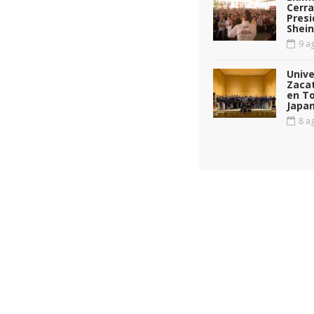
Cerra
Pres
Shei
9 ag
Unive
Zacat
en T
Japan
8 ag