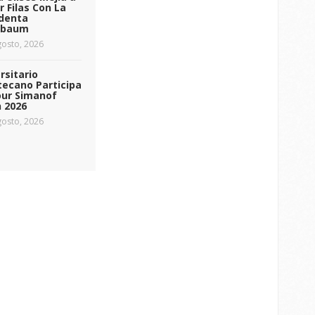
r Filas Con La
identa
nbaum
osto, 2026
rsitario
ecano Participa
our Simanof
 2026
osto, 2026