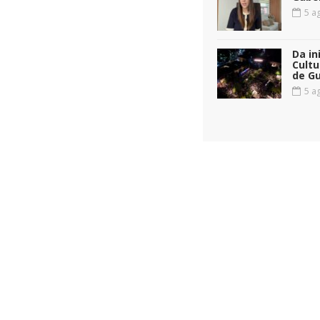
5 ag
Da in
Cultu
de G
5 ag