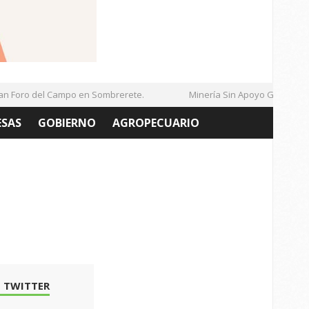
Foro del Campo en Sombrerete.
Minería Sin Apoyo Gubernamen
ESAS
GOBIERNO
AGROPECUARIO
 TWITTER