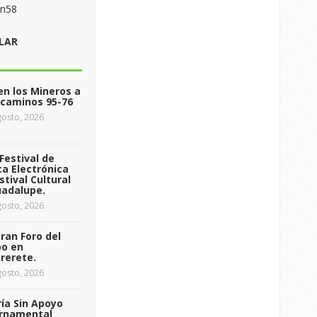
on58
LAR
n los Mineros a
ecaminos 95-76
osto, 2026
Festival de
a Electrónica
stival Cultural
uadalupe.
osto, 2026
ran Foro del
o en
rerete.
osto, 2026
ía Sin Apoyo
rnamental