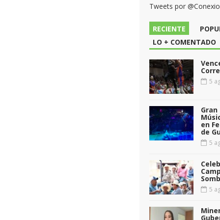
Tweets por @Conexi
RECIENTE
POPU
LO + COMENTADO
Vence
Corr
5 ag
Gran 
Músic
en Fe
de G
5 ag
Celeb
Camp
Somb
5 ag
Miner
Gube