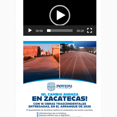
de
vídeo
00:00
00:20