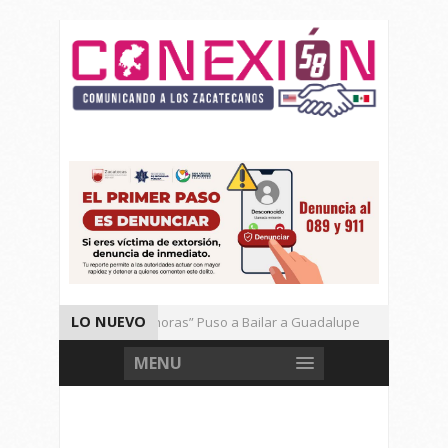
LO NUEVO
El Ritmo de las “Sonoras” Puso a Bailar a Guadalupe
Autor
Vencen los Mineros a Correcaminos 95-76
Gran Festival de
MENU