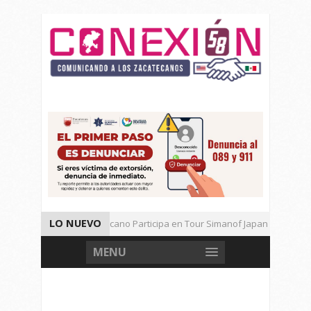
LO NUEVO
Universitario Zacatecano Participa en Tour Simanof Japan 2026
Implementa SAMA Estrategia de Reciclaje con Empresa PetStar
MENU