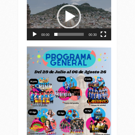
de
vídeo
00:00
00:30