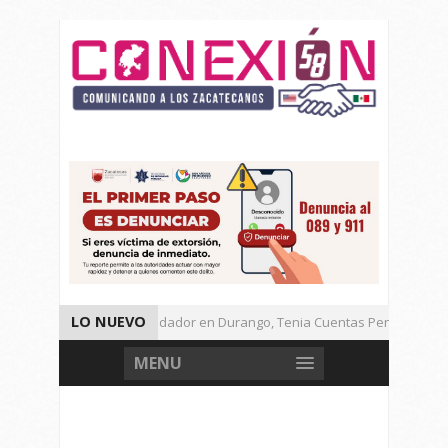
LO NUEVO
Detienen a Defraudador en Durango, Tenia Cuentas Pendientes en 
Presenta Presidenta Sheinbaum, 10 Acciones Para Explotación de G
MENU