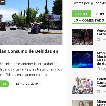
REZ
Tweets por @Conexi
RECIENTE
POPU
LO + COMENTADO
Vence
Corr
5 ag
lan Consumo de Bebidas en
Gran 
Músic
en Fe
de G
finalidad de mantener la integridad de
5 ag
dadanos y visitantes, las tradiciones y los
os públicos en el primer cuadro…
Celeb
Camp
inue
13 marzo, 2019
Somb
5 ag
Miner
Gube