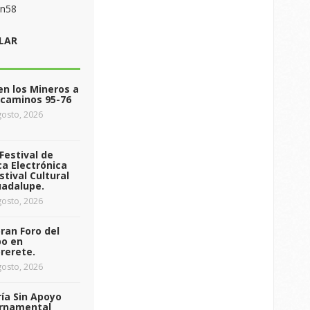
on58
LAR
n los Mineros a
ecaminos 95-76
osto, 2026
Festival de
a Electrónica
stival Cultural
uadalupe.
osto, 2026
ran Foro del
o en
rerete.
osto, 2026
ía Sin Apoyo
rnamental