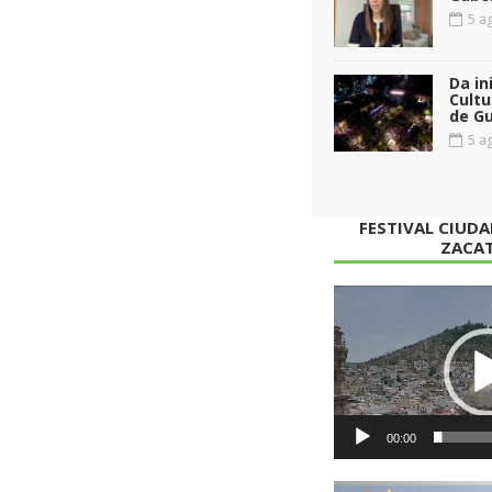
5 ag
Da in
Cultu
de G
5 ag
FESTIVAL CIUD
ZACA
Reproductor
de
vídeo
00:00