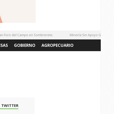
Foro del Campo en Sombrerete.
Minería Sin Apoyo Gubernamen
ESAS
GOBIERNO
AGROPECUARIO
 TWITTER