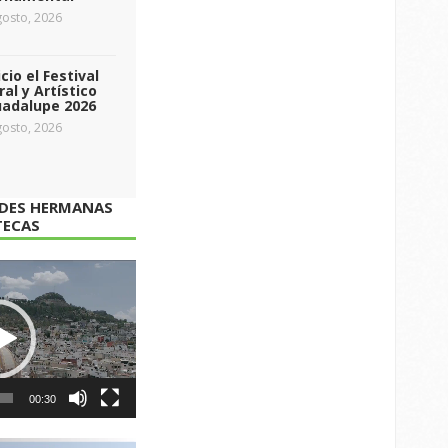
osto, 2026
icio el Festival
ral y Artístico
uadalupe 2026
osto, 2026
ADES HERMANAS
TECAS
00:30