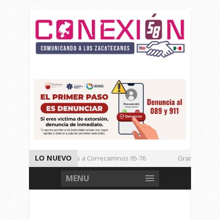
LO NUEVO
Vencen los Mineros a Correcaminos 95-76
Gran Festival de
Inicia TSJEZ Sesiones Ordinarias
Inicia SICT Construcción 
MENU