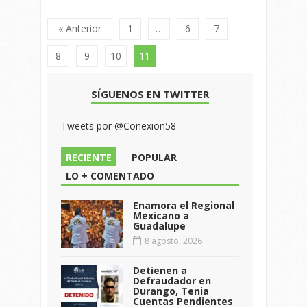
« Anterior
1
…
6
7
8
9
10
11
SÍGUENOS EN TWITTER
Tweets por @Conexion58
RECIENTE
POPULAR
LO + COMENTADO
Enamora el Regional
Mexicano a
Guadalupe
8 agosto, 2026
Detienen a
Defraudador en
Durango, Tenia
Cuentas Pendientes