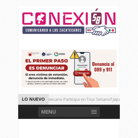
LO NUEVO
Universitario Zacatecano Participa en Tour Simanof Japan 2026
Implementa SAMA Estrategia de Reciclaje con Empresa PetStar
MENU