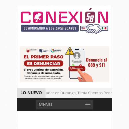
LO NUEVO
Detienen a Defraudador en Durango, Tenia Cuentas Pendientes en Za
Presenta Presidenta Sheinbaum, 10 Acciones Para Explotación de Gas
MENU