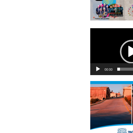
Reproductor
de
vídeo
00:00