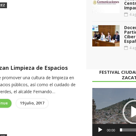
Cent
REZ
Impar
4 ag
Doce
Parti
Ciber
Espa
4 ag
izan Limpieza de Espacios
FESTIVAL CIUD
ZACA
de promover una cultura de limpieza en
acios públicos, así como el cuidado de
Reproductor
verdes, el alcalde Fernando…
de
inue
19 julio, 2017
vídeo
00:00