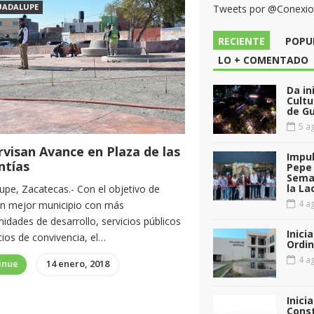
UADALUPE
Tweets por @Conexi
RECIENTE
POPU
LO + COMENTADO
Da in
Cultu
de G
5 ag
visan Avance en Plaza de las
Impul
ntías
Pepe 
Sema
la La
upe, Zacatecas.- Con el objetivo de
4 ag
un mejor municipio con más
idades de desarrollo, servicios públicos
Inici
ios de convivencia, el…
Ordin
4 ag
inue
14 enero, 2018
Inici
Const