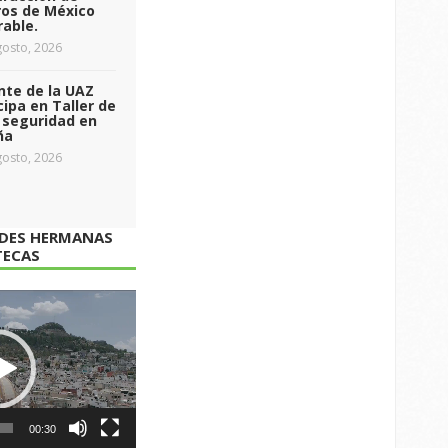
ros de México
able.
osto, 2026
nte de la UAZ
cipa en Taller de
 seguridad en
ña
osto, 2026
ADES HERMANAS
TECAS
00:30