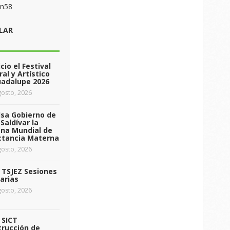
on58
LAR
icio el Festival
ral y Artístico
uadalupe 2026
osto, 2026
sa Gobierno de
Saldívar la
na Mundial de
ctancia Materna
osto, 2026
a TSJEZ Sesiones
arias
osto, 2026
a SICT
rucción de