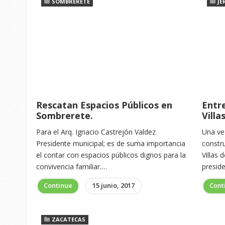
SOMBRERETE
JE
Rescatan Espacios Públicos en
Entr
Sombrerete.
Villa
Para el Arq. Ignacio Castrejón Valdez
Una ve
Presidente municipal; es de suma importancia
constr
el contar con espacios públicos dignos para la
Villas 
convivencia familiar.…
presid
Continue
15 junio, 2017
Cont
ZACATECAS