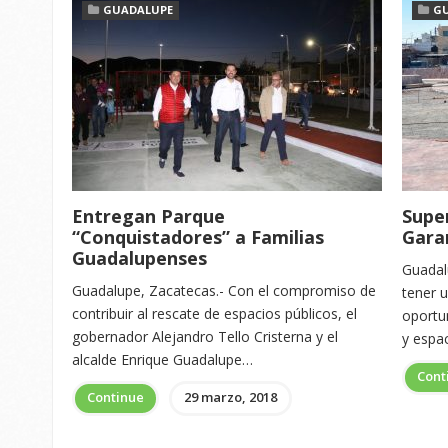
GUADALUPE
G
Entregan Parque
Super
“Conquistadores” a Familias
Gara
Guadalupenses
Guadal
Guadalupe, Zacatecas.- Con el compromiso de
tener 
contribuir al rescate de espacios públicos, el
oportun
gobernador Alejandro Tello Cristerna y el
y espac
alcalde Enrique Guadalupe…
Cont
Continue
29 marzo, 2018