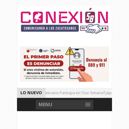
LO NUEVO
Universitario Zacatecano Participa en Tour Simanof Japan 2026
Implementa SAMA Estrategia de Reciclaje con Empresa PetStar
MENU