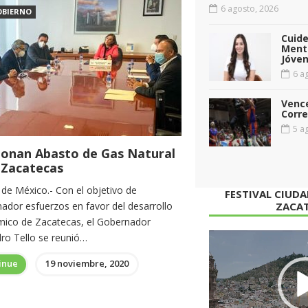
6 agosto, 2026
OBIERNO
Cuid
Menta
Jóven
6 ag
Vence
Corr
5 ag
ionan Abasto de Gas Natural
 Zacatecas
 de México.- Con el objetivo de
FESTIVAL CIUD
nador esfuerzos en favor del desarrollo
ZACA
ico de Zacatecas, el Gobernador
dro Tello se reunió…
Reproductor
de
inue
19 noviembre, 2020
vídeo