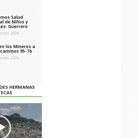
emos Salud
l de Niños y
es: Guerrero
osto, 2026
n los Mineros a
ecaminos 95-76
osto, 2026
ADES HERMANAS
TECAS