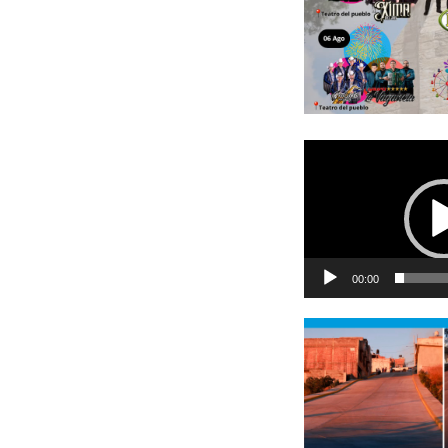
Reproductor
de
vídeo
00:00