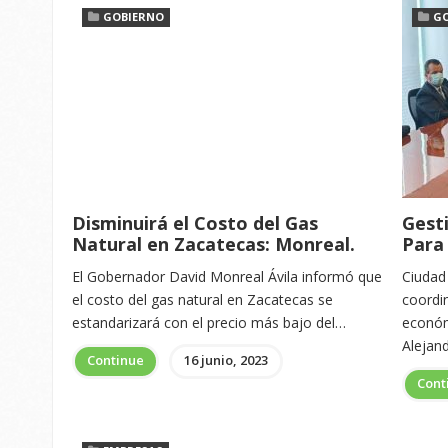
GOBIERNO
G
Disminuirá el Costo del Gas
Gest
Natural en Zacatecas: Monreal.
Para
El Gobernador David Monreal Ávila informó que
Ciudad
el costo del gas natural en Zacatecas se
coordi
estandarizará con el precio más bajo del…
económ
Alejan
Continue
16 junio, 2023
Cont