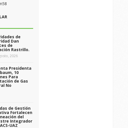
on58
LAR
ridades de
ridad Dan
ces de
ción Rastrillo.
osto, 2026
enta Presidenta
nbaum, 10
ones Para
tación de Gas
ral No
das de Gestión
tiva Fortalecen
aneación del
stre Integrador
 ACS-UAZ