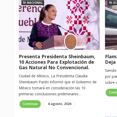
NACIONAL
G
Presenta Presidenta Sheinbaum,
Flam
10 Acciones Para Explotación de
Deja 
Gas Natural No Convencional.
Siendo 
Ciudad de México, La Presidenta Claudia
por pa
Sheinbaum Pardo informó que el Gobierno de
sobre u
México tomará en consideración las 10
Cont
primeras conclusiones preliminares…
Continue
6 agosto, 2026