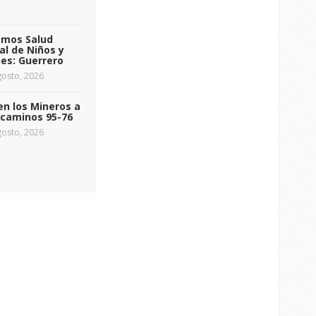
emos Salud
l de Niños y
es: Guerrero
osto, 2026
n los Mineros a
ecaminos 95-76
osto, 2026