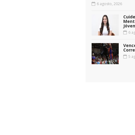
6 agosto, 2026
Cuid
Menta
Jóven
6 ag
Vence
Corr
5 ag