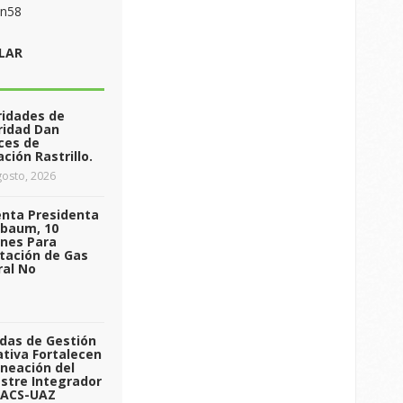
on58
LAR
ridades de
ridad Dan
ces de
ción Rastrillo.
osto, 2026
enta Presidenta
nbaum, 10
ones Para
tación de Gas
ral No
das de Gestión
tiva Fortalecen
aneación del
stre Integrador
 ACS-UAZ