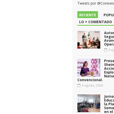
Tweets por @Conexi
RECIENTE
POPU
LO + COMENTADO
Auto
Segu
Avan
Opera
6 ag
Pres
Shei
Acci
Explo
Natu
Convencional.
6 agosto, 2026
Jorna
Educa
la Pl
Seme
en el