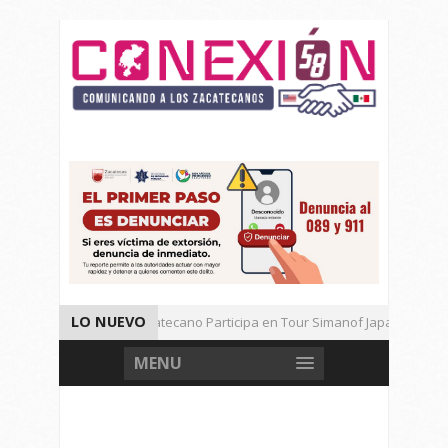
LO NUEVO
Universitario Zacatecano Participa en Tour Simanof Japan 2026
Implementa SAMA Estrategia de Reciclaje con Empresa PetStar
MENU