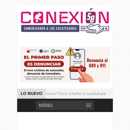
LO NUEVO
El Ritmo de las “Sonoras” Puso a Bailar a Guadalupe
Auto
Vencen los Mineros a Correcaminos 95-76
Gran Festival d
MENU