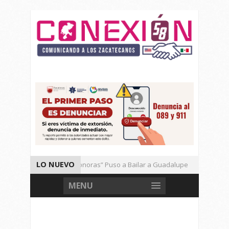
LO NUEVO
El Ritmo de las “Sonoras” Puso a Bailar a Guadalupe
Aut
Vencen los Mineros a Correcaminos 95-76
Gran Festival 
MENU