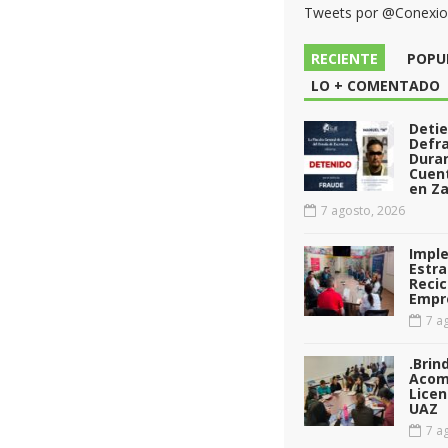
Tweets por @Conexi
RECIENTE
POPU
LO + COMENTADO
Deti
Defr
Dura
Cuen
en Za
7 agosto, 2026
Impl
Estra
Recic
Empr
7 ag
.Brin
Acom
Licen
UAZ
7 ag