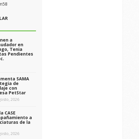
on58
LAR
enen a
audador en
ngo, Tenia
tas Pendientes
c.
ementa SAMA
tegia de
laje con
esa PetStar
osto, 2026
da CASE
pañamiento a
ciaturas de la
osto, 2026