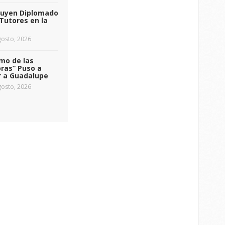
luyen Diplomado
Tutores en la
osto, 2026
tmo de las
ras” Puso a
r a Guadalupe
osto, 2026