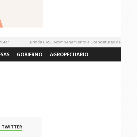
ar
.Brinda CASE Acompañamiento a Licenciaturas de la UAZ
ESAS
GOBIERNO
AGROPECUARIO
 TWITTER