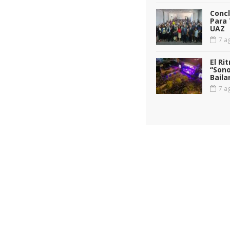
Conc
Para 
UAZ
7 ag
El Ri
“Sono
Baila
7 ag