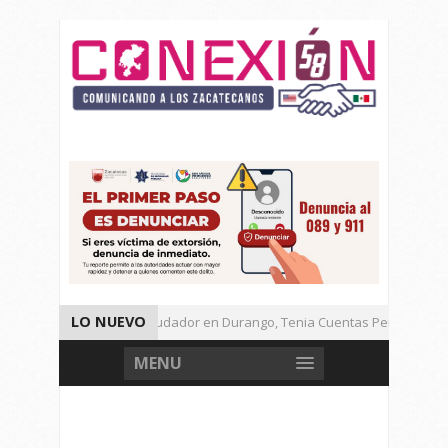
LO NUEVO
Detienen a Defraudador en Durango, Tenia Cuentas Pendientes en
Presenta Presidenta Sheinbaum, 10 Acciones Para Explotación de 
MENU