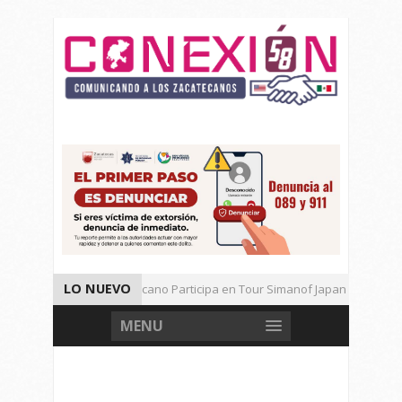
LO NUEVO
Universitario Zacatecano Participa en Tour Simanof Japan 2026
Implementa SAMA Estrategia de Reciclaje con Empresa PetStar
MENU