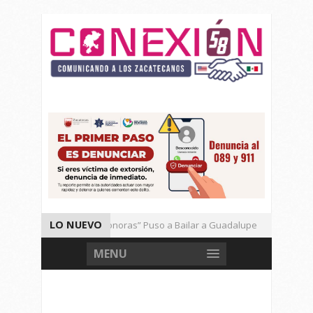
LO NUEVO
El Ritmo de las “Sonoras” Puso a Bailar a Guadalupe
Aut
Vencen los Mineros a Correcaminos 95-76
Gran Festival 
MENU