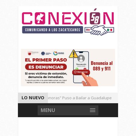
LO NUEVO
El Ritmo de las “Sonoras” Puso a Bailar a Guadalupe
Auto
Vencen los Mineros a Correcaminos 95-76
Gran Festival 
MENU