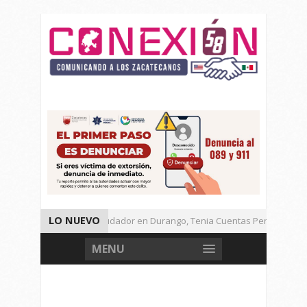
LO NUEVO
Detienen a Defraudador en Durango, Tenia Cuentas Pendientes en
Presenta Presidenta Sheinbaum, 10 Acciones Para Explotación de G
MENU