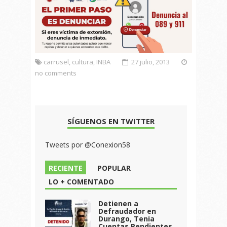
carrusel
,
cultura
,
INBA
27 julio, 2013
no comments
SÍGUENOS EN TWITTER
Tweets por @Conexion58
RECIENTE
POPULAR
LO + COMENTADO
Detienen a
Defraudador en
Durango, Tenia
Cuentas Pendientes