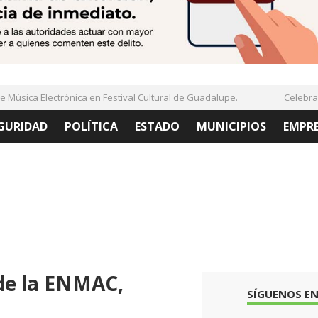
sica Electrónica en Festival Cultural de Guadalupe.
Celebran Fo
GURIDAD
POLÍTICA
ESTADO
MUNICIPIOS
EMPR
de la ENMAC,
SÍGUENOS EN