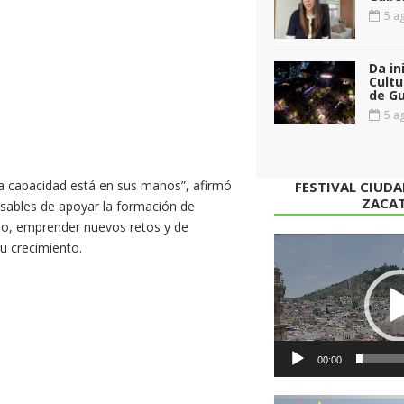
5 ag
Da in
Cultu
de G
5 ag
a capacidad está en sus manos”, afirmó
FESTIVAL CIUD
ZACA
nsables de apoyar la formación de
no, emprender nuevos retos y de
Reproductor
su crecimiento.
de
vídeo
00:00