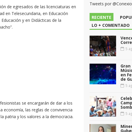
Tweets por @Conexi
ón de egresados de las licenciaturas en
dad en Telesecundaria, en Educación
RECIENTE
POPU
n Educación y en Didácticas de la
LO + COMENTADO
macho”.
Vence
Corr
5 ag
Gran 
Músic
en Fe
de G
5 ag
Celeb
Camp
ofesionistas se encargarán de dar a los
Somb
la economía, las reglas de convivencia
5 ag
la patria y los valores a la democracia.
Miner
Gube