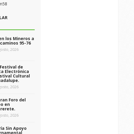
on58
LAR
n los Mineros a
ecaminos 95-76
osto, 2026
Festival de
a Electrónica
stival Cultural
uadalupe.
osto, 2026
ran Foro del
o en
rerete.
osto, 2026
ía Sin Apoyo
rnamental