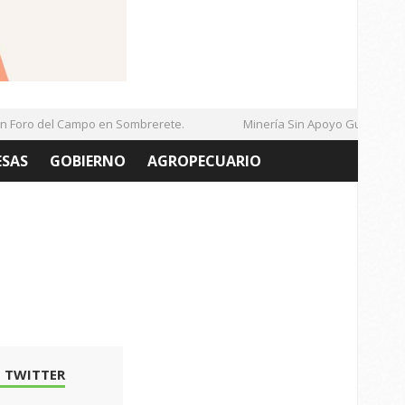
ro del Campo en Sombrerete.
Minería Sin Apoyo Gubernamenta
ESAS
GOBIERNO
AGROPECUARIO
 TWITTER