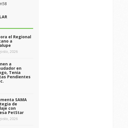
on58
LAR
ra el Regional
cano a
alupe
osto, 2026
enen a
audador en
ngo, Tenia
tas Pendientes
c.
ementa SAMA
tegia de
laje con
esa PetStar
osto, 2026