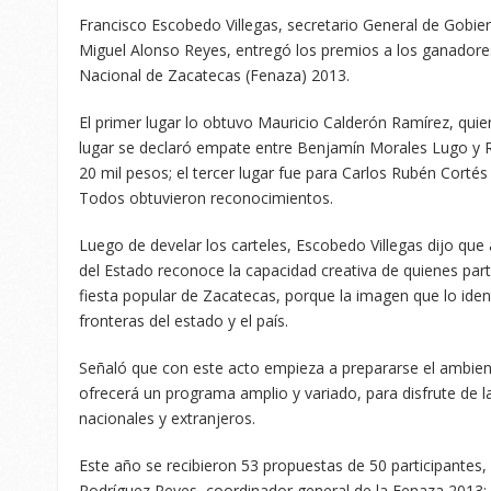
Francisco Escobedo Villegas, secretario General de Gobie
Miguel Alonso Reyes, entregó los premios a los ganadores
Nacional de Zacatecas (Fenaza) 2013.
El primer lugar lo obtuvo Mauricio Calderón Ramírez, quie
lugar se declaró empate entre Benjamín Morales Lugo y 
20 mil pesos; el tercer lugar fue para Carlos Rubén Corté
Todos obtuvieron reconocimientos.
Luego de develar los carteles, Escobedo Villegas dijo que
del Estado reconoce la capacidad creativa de quienes par
fiesta popular de Zacatecas, porque la imagen que lo iden
fronteras del estado y el país.
Señaló que con este acto empieza a prepararse el ambien
ofrecerá un programa amplio y variado, para disfrute de la
nacionales y extranjeros.
Este año se recibieron 53 propuestas de 50 participantes, 
Rodríguez Reyes, coordinador general de la Fenaza 2013;