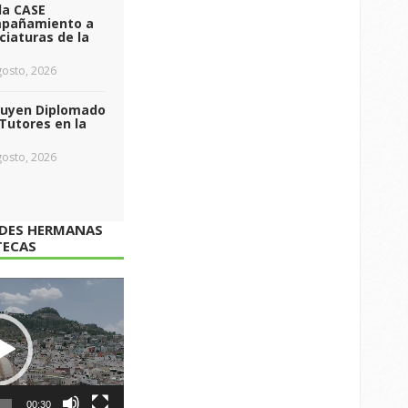
da CASE
pañamiento a
ciaturas de la
osto, 2026
luyen Diplomado
Tutores en la
osto, 2026
ADES HERMANAS
TECAS
00:30