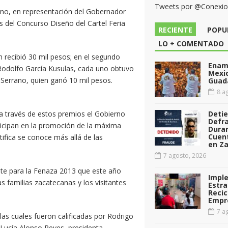
Tweets por @Conexi
rno, en representación del Gobernador
 del Concurso Diseño del Cartel Feria
RECIENTE
POPU
LO + COMENTADO
n recibió 30 mil pesos; en el segundo
Enamo
Rodolfo García Kusulas, cada uno obtuvo
Mexi
s Serrano, quien ganó 10 mil pesos.
Guad
8 ag
 a través de estos premios el Gobierno
Deti
Defr
ticipan en la promoción de la máxima
Dura
Cuen
tifica se conoce más allá de las
en Za
7 agosto, 2026
te para la Fenaza 2013 que este año
Impl
s familias zacatecanas y los visitantes
Estra
Recic
Empr
7 ag
las cuales fueron calificadas por Rodrigo
 Lucía Alonso Reyes, presidenta