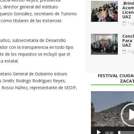
.Brin
 director general del Instituto
Acom
Licen
uanzo González, secretario de Turismo
UAZ
 como titulares de las instancias
7 ag
Conc
uñoz, subsecretaria de Desarrollo
Para 
UAZ
dor con la transparencia en todo tipo
7 ag
e de los requisitos se incluyó que el
a estatal.
cretario General de Gobierno estuvo
FESTIVAL CIUD
s Smith; Rodrigo Rodríguez Reyes;
ZACA
e Rosso Núñez, representante de SEDIF,
Reproductor
de
vídeo
00:00