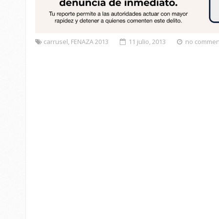
carrusel
,
FENAZA 2013
11 julio, 2013
no commen