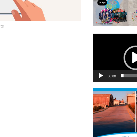
ts
Reproductor
de
vídeo
00:00