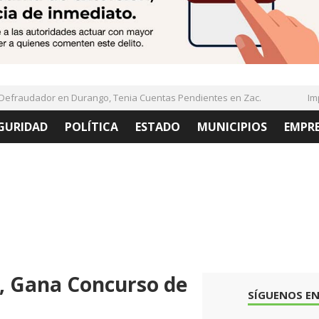
fraudador en Durango, Tenia Cuentas Pendientes en Zac.
Imple
GURIDAD
POLÍTICA
ESTADO
MUNICIPIOS
EMPR
, Gana Concurso de
SÍGUENOS EN