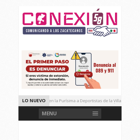
LO NUEVO
Entregan Cancha en la Purísima a Deportistas de la Villa.
Municipio Abre Dialogo Con Vecinos de Privada Las Águilas.
MENU