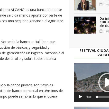
5 ag
cial para ALCANO es una banca donde se
onde se pida menos aporte por parte de
Da in
sicos una pequeña ganancia al agricultor.
Cultu
de G
5 ag
 Noroeste la banca social tiene que
ucción de básicos y seguridad y
FESTIVAL CIUD
o de garantizarle un ingreso razonable al
ZACA
de desarrollo y sobre todo la banca
Reproductor
de
vídeo
lo y la banca privada son flexibles
eptos de banca comercial en términos de
campo puede sembrar lo que él quiera
00:00