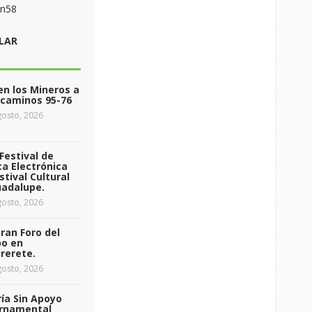
on58
LAR
n los Mineros a
ecaminos 95-76
osto, 2026
Festival de
a Electrónica
stival Cultural
uadalupe.
osto, 2026
ran Foro del
o en
rerete.
osto, 2026
ía Sin Apoyo
rnamental