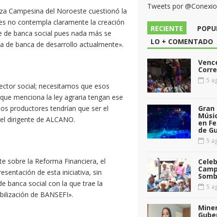
Tweets por @Conexi
anza Campesina del Noroeste cuestionó la
ues no contempla claramente la creación
RECIENTE
POPU
te de banca social pues nada más se
LO + COMENTADO
a de banca de desarrollo actualmente».
Vence
Corr
5 ag
ector social; necesitamos que esos
 que menciona la ley agraria tengan ese
sos productores tendrían que ser el
Gran 
Músic
 el dirigente de ALCANO.
en Fe
de G
5 ag
 sobre la Reforma Financiera, el
Celeb
Camp
sentación de esta iniciativa, sin
Somb
e banca social con la que trae la
5 ag
ibilización de BANSEFI».
Miner
Gube