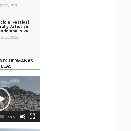
osto, 2026
icio el Festival
ral y Artístico
uadalupe 2026
osto, 2026
ADES HERMANAS
TECAS
00:30