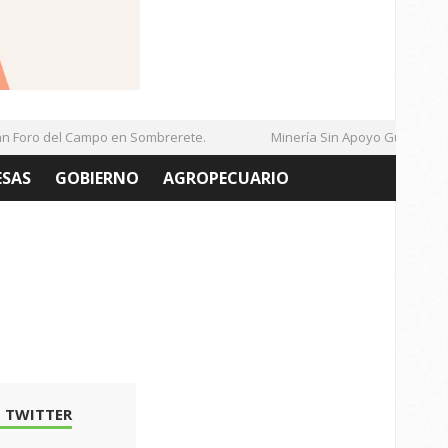
Foro del Campo en Sombrerete.
Minería Sin Apoyo Gubernament
ESAS
GOBIERNO
AGROPECUARIO
 TWITTER