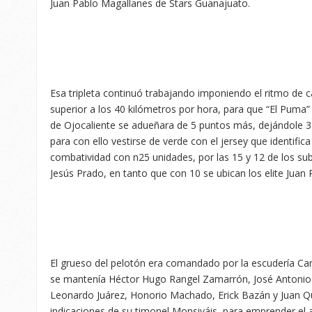
Juan Pablo Magallanes de Stars Guanajuato.
Esa tripleta continuó trabajando imponiendo el ritmo de 
superior a los 40 kilómetros por hora, para que “El Puma”
de Ojocaliente se adueñara de 5 puntos más, dejándole 3
para con ello vestirse de verde con el jersey que identific
combatividad con n25 unidades, por las 15 y 12 de los su
Jesús Prado, en tanto que con 10 se ubican los elite Juan
El grueso del pelotón era comandado por la escudería Ca
se mantenía Héctor Hugo Rangel Zamarrón, José Antonio 
Leonardo Juárez, Honorio Machado, Erick Bazán y Juan Qu
indicaciones de su timonel Monsiváis, para emprender el a