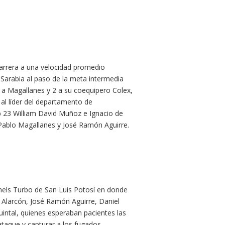
carrera a una velocidad promedio
 Sarabia al paso de la meta intermedia
 a Magallanes y 2 a su coequipero Colex,
a al líder del departamento de
b 23 William David Muñoz e Ignacio de
 Pablo Magallanes y José Ramón Aguirre.
nels Turbo de San Luis Potosí en donde
Alarcón, José Ramón Aguirre, Daniel
intal, quienes esperaban pacientes las
taque y capturar a los fugados.