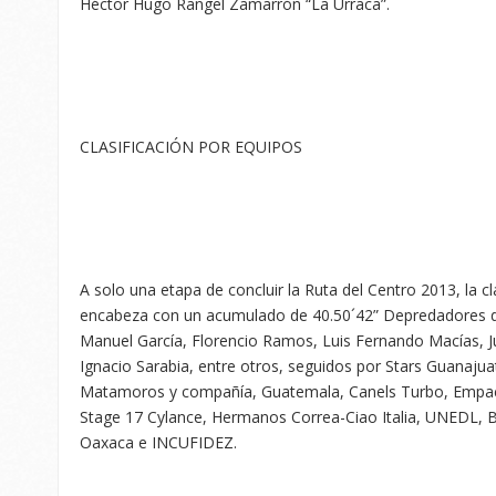
Héctor Hugo Rangel Zamarrón “La Urraca”.
CLASIFICACIÓN POR EQUIPOS
A solo una etapa de concluir la Ruta del Centro 2013, la cl
encabeza con un acumulado de 40.50´42” Depredadores de
Manuel García, Florencio Ramos, Luis Fernando Macías, J
Ignacio Sarabia, entre otros, seguidos por Stars Guanaju
Matamoros y compañía, Guatemala, Canels Turbo, Empac
Stage 17 Cylance, Hermanos Correa-Ciao Italia, UNEDL, B-
Oaxaca e INCUFIDEZ.