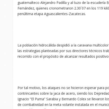
guatemalteco Alejandro Padilla y al tuzo de la escuderí
Fernández, quienes cronometraron 2.30´07 en los 119 kil
penúltima etapa Aguascalientes-Zacatecas.
La población hidrocálida despidió a la caravana multicolo
las estrategias planteadas por sus directores técnicos tr
recorrido con el propósito de alcanzar resultados positivo
Por tal motivo, los ataques no se hicieron esperar para p
contrincantes sobre la jaca de acero, siendo los Depred
Ignacio “El Puma” Sarabia y Bernardo Colex se llevaron 
de combatividad en la meta volante instalada en el munic