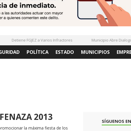
Detiene FGJEZ a Varios Infractores
Municipio Abre Dialogo C
GURIDAD
POLÍTICA
ESTADO
MUNICIPIOS
EMPR
a FENAZA 2013
SÍGUENOS EN
 promocionar la máxima fiesta de los