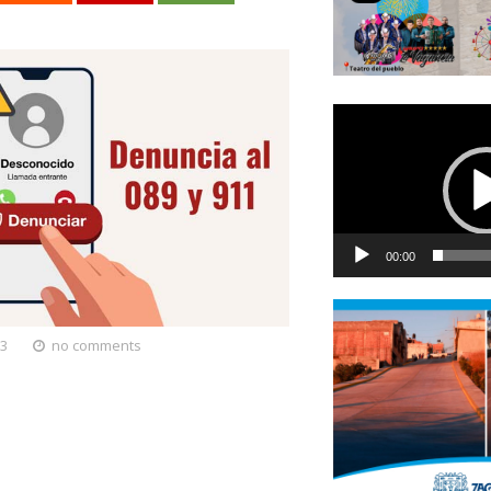
Reproductor
de
vídeo
00:00
13
no comments