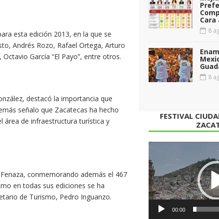
Prefe
Comp
Cara 
8 ag
para esta edición 2013, en la que se
sto, Andrés Rozo, Rafael Ortega, Arturo
Enamo
, Octavio García “El Payo”, entre otros.
Mexi
Guad
8 ag
onzález, destacó la importancia que
 además señalo que Zacatecas ha hecho
FESTIVAL CIUD
área de infraestructura turística y
ZACA
Reproductor
de
vídeo
la Fenaza, conmemorando además el 467
como en todas sus ediciones se ha
retario de Turismo, Pedro Inguanzo.
00:00