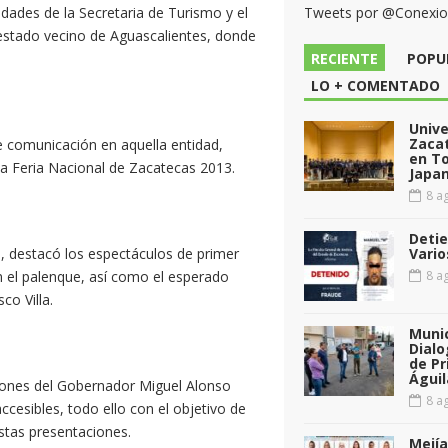
idades de la Secretaria de Turismo y el
Tweets por @Conexi
 estado vecino de Aguascalientes, donde
RECIENTE
POPU
LO + COMENTADO
Unive
Zacat
e comunicación en aquella entidad,
en T
la Feria Nacional de Zacatecas 2013.
Japan
8 ag
Detie
, destacó los espectáculos de primer
Vario
n el palenque, así como el esperado
8 ag
co Villa.
Munic
Dialo
de Pr
Águil
ciones del Gobernador Miguel Alonso
8 ag
ccesibles, todo ello con el objetivo de
stas presentaciones.
Mejía