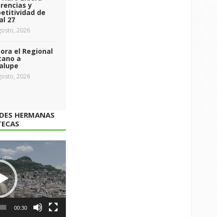
rencias y
etitividad de
al 27
osto, 2026
ra el Regional
cano a
alupe
osto, 2026
ADES HERMANAS
TECAS
00:30