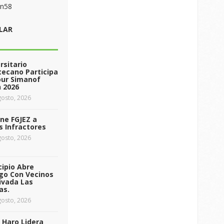
on58
LAR
rsitario
ecano Participa
our Simanof
 2026
osto, 2026
ne FGJEZ a
s Infractores
osto, 2026
ipio Abre
go Con Vecinos
ivada Las
as.
osto, 2026
 Haro Lidera