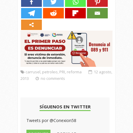
carrusel
,
petroleo
,
PRI
,
reforma
12 agosto,
2013
no comments
SÍGUENOS EN TWITTER
Tweets por @Conexion58