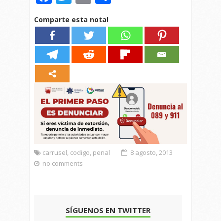
Comparte esta nota!
carrusel
,
codigo
,
penal
8 agosto, 2013
no comments
SÍGUENOS EN TWITTER