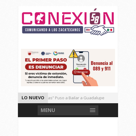
LO NUEVO
El Ritmo de las “Sonoras” Puso a Bailar a Guadalupe
Autoridad
Vencen los Mineros a Correcaminos 95-76
Gran Festival de Mús
MENU