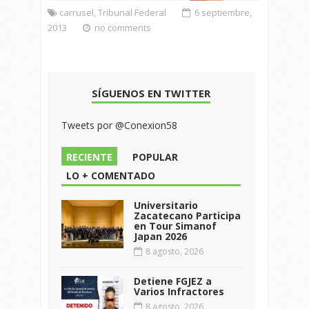
carrusel
,
Tribunal Federal
6 septiembre,
2013
no comments
SÍGUENOS EN TWITTER
Tweets por @Conexion58
RECIENTE
POPULAR
LO + COMENTADO
Universitario
Zacatecano Participa
en Tour Simanof
Japan 2026
8 agosto, 2026
Detiene FGJEZ a
Varios Infractores
8 agosto, 2026