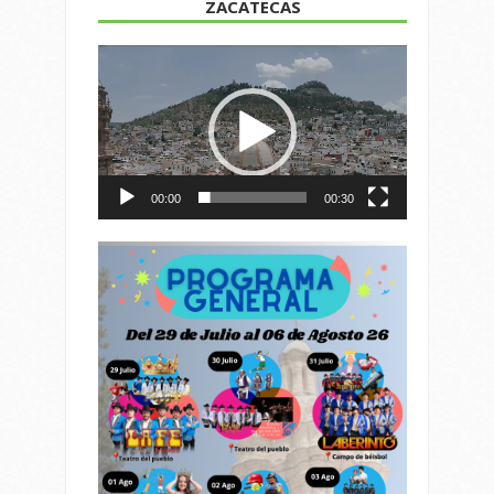
ZACATECAS
Reproductor
de
vídeo
00:00
00:30