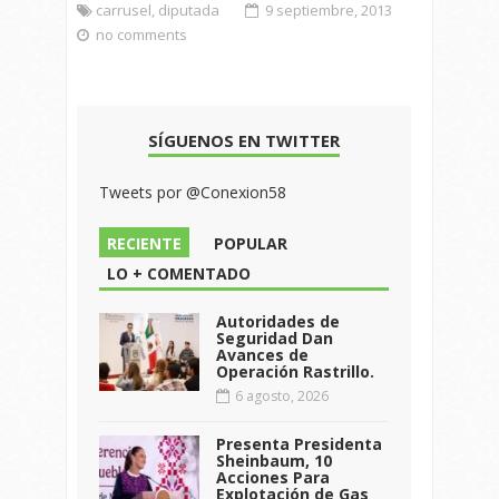
carrusel
,
diputada
9 septiembre, 2013
no comments
SÍGUENOS EN TWITTER
Tweets por @Conexion58
RECIENTE
POPULAR
LO + COMENTADO
Autoridades de
Seguridad Dan
Avances de
Operación Rastrillo.
6 agosto, 2026
Presenta Presidenta
Sheinbaum, 10
Acciones Para
Explotación de Gas