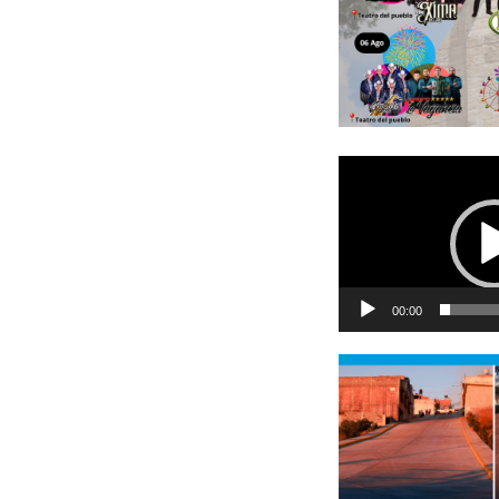
Reproductor
de
vídeo
00:00