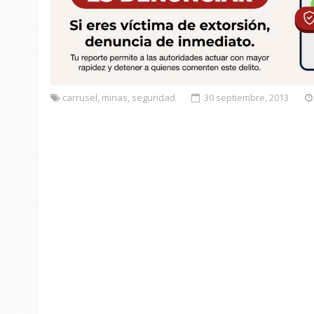
carrusel
,
minas
,
seguridad
30 septiembre, 2013