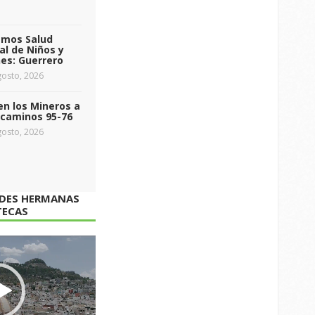
emos Salud
l de Niños y
es: Guerrero
osto, 2026
n los Mineros a
ecaminos 95-76
osto, 2026
ADES HERMANAS
TECAS