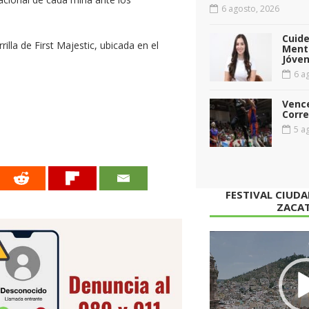
6 agosto, 2026
Cuid
illa de First Majestic, ubicada en el
Menta
Jóven
6 ag
Vence
Corr
5 ag
FESTIVAL CIUD
ZACA
Reproductor
de
vídeo