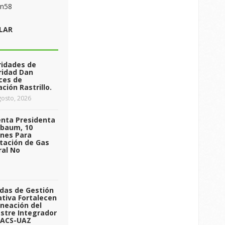
on58
LAR
ridades de
ridad Dan
ces de
ción Rastrillo.
osto, 2026
enta Presidenta
nbaum, 10
ones Para
tación de Gas
ral No
das de Gestión
tiva Fortalecen
aneación del
stre Integrador
 ACS-UAZ