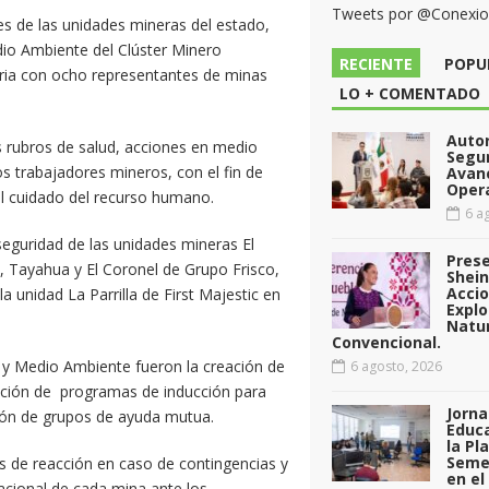
Tweets por @Conexi
res de las unidades mineras del estado,
dio Ambiente del Clúster Minero
RECIENTE
POPU
eria con ocho representantes de minas
LO + COMENTADO
Auto
s rubros de salud, acciones en medio
Segu
s trabajadores mineros, con el fin de
Avan
Opera
l cuidado del recurso humano.
6 ag
seguridad de las unidades mineras El
Pres
LC, Tayahua y El Coronel de Grupo Frisco,
Shei
Acci
 unidad La Parrilla de First Majestic en
Explo
Natu
Convencional.
 y Medio Ambiente fueron la creación de
6 agosto, 2026
tación de programas de inducción para
Jorna
ión de grupos de ayuda mutua.
Educa
la Pl
Seme
es de reacción en caso de contingencias y
en el
acional de cada mina ante los