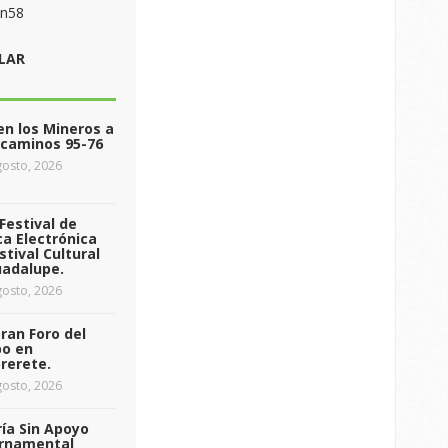
on58
LAR
n los Mineros a
ecaminos 95-76
osto, 2026
Festival de
a Electrónica
stival Cultural
uadalupe.
osto, 2026
ran Foro del
o en
rerete.
osto, 2026
ía Sin Apoyo
rnamental