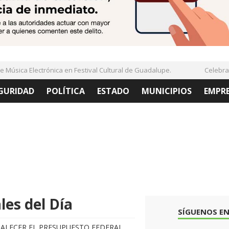
sica Electrónica en Festival Cultural de Guadalupe.
Celebran Fo
GURIDAD
POLÍTICA
ESTADO
MUNICIPIOS
EMPR
es del Día
SÍGUENOS EN
ALECER EL PRESUPUESTO FEDERAL