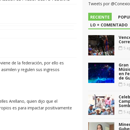
Tweets por @Conexi
RECIENTE
POPU
LO + COMENTADO
Vence
Corr
5 ag
iene de la federación, por ello es
Gran 
Músic
asimilen y regulen sus ingresos
en Fe
de G
5 ag
Celeb
lles Arellano, quien dijo que el
Camp
Somb
ropios es para impactar positivamente
5 ag
Miner
Gube