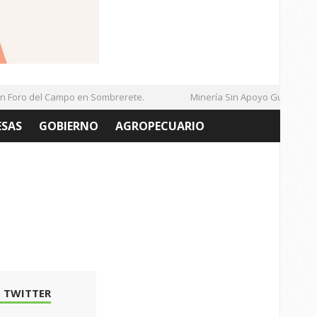
ro del Campo en Sombrerete.
Minería Sin Apoyo Gubernamenta
ESAS
GOBIERNO
AGROPECUARIO
 TWITTER