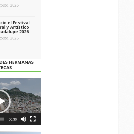
osto, 2026
icio el Festival
ral y Artístico
uadalupe 2026
osto, 2026
ADES HERMANAS
TECAS
00:30