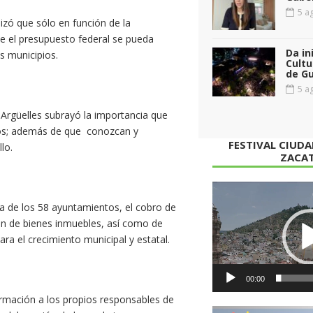
5 ag
lizó que sólo en función de la
ue el presupuesto federal se pueda
Da in
s municipios.
Cultu
de G
5 ag
 Argüelles subrayó la importancia que
os; además de que conozcan y
FESTIVAL CIUD
lo.
ZACA
Reproductor
de
ía de los 58 ayuntamientos, el cobro de
vídeo
ión de bienes inmuebles, así como de
ra el crecimiento municipal y estatal.
00:00
ormación a los propios responsables de