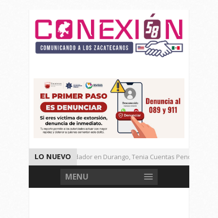
LO NUEVO
Detienen a Defraudador en Durango, Tenia Cuentas Pendientes en Z
Presenta Presidenta Sheinbaum, 10 Acciones Para Explotación de Ga
MENU