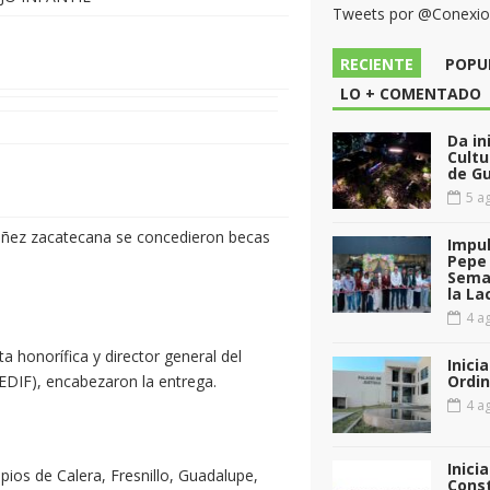
Tweets por @Conexi
RECIENTE
POPU
LO + COMENTADO
Da in
Cultu
de G
5 ag
a niñez zacatecana se concedieron becas
Impul
Pepe 
Sema
la La
4 ag
a honorífica y director general del
Inici
(SEDIF), encabezaron la entrega.
Ordin
4 ag
Inici
ios de Calera, Fresnillo, Guadalupe,
Const