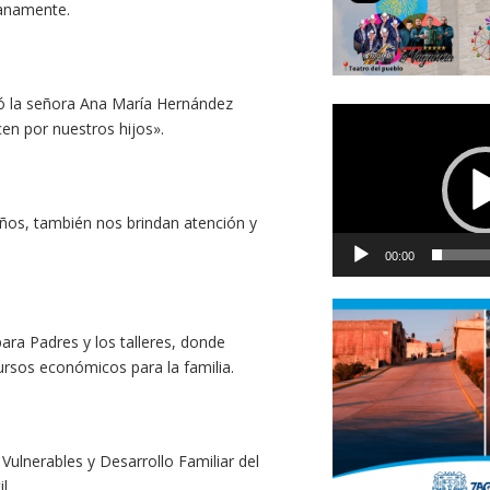
sanamente.
ló la señora Ana María Hernández
Reproductor
en por nuestros hijos».
de
vídeo
niños, también nos brindan atención y
00:00
ra Padres y los talleres, donde
ursos económicos para la familia.
ulnerables y Desarrollo Familiar del
l.