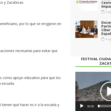
so y Zacatecas.
Cent
Impar
4 ag
Doce
beneficiario, por lo que se erogaron en
Parti
Ciber
Espa
4 ag
 acciones necesarias para evitar que
FESTIVAL CIUD
ZACA
Reproductor
cas como apoyo educativo para que los
de
a escuela.
vídeo
 tienen qué hacer es ir a la escuela y
00:00