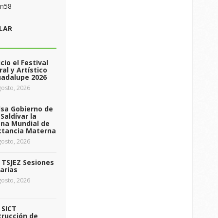
on58
LAR
icio el Festival
ral y Artístico
uadalupe 2026
osto, 2026
sa Gobierno de
Saldívar la
na Mundial de
ctancia Materna
osto, 2026
a TSJEZ Sesiones
arias
osto, 2026
a SICT
rucción de