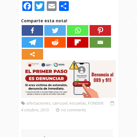
Facebook
Twitter
Email
Compartir
Comparte esta nota!
afectaciones
,
carrusel
,
escuelas
,
FONDEN
4 octubre, 2013
no comments