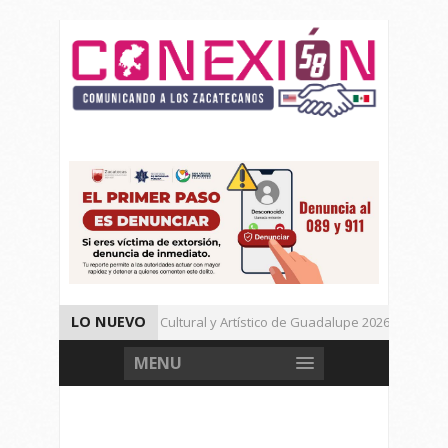
LO NUEVO
Da inicio el Festival Cultural y Artístico de Guadalupe 2026
Muere Agresor, Detienen a Dos Menores en Joaquín Amaro.
MENU